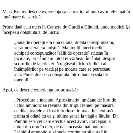
Mary Kenny descrie experiența sa ca martor al unui avort efectuat în
lună mare de sarcină.
Prima dată ea a mers în Camera de Gardă a Clinicii, unde medicii îşi
începeau obişnuita zi de lucru.
„Sala de operații era una curată, dotată corespunzător,
iar atmosfera era liniştită. Mai mulți tineri medici
echipați corespunzător [sălii de operație] stăteau în
picioare, iar când am intrat ei vorbeau încântați despre
scorurile de la cricket. Nu găseai niciun indiciu al
întâmplărilor pe viață şi pe moarte care se petreceau
aici. Părea doar o zi obişnuită într-o banală sală de
operații.”
Apoi, ea descrie experiența propriu-zisă:
„Procedura a început. Aproximativ jumătate de litru de
lichid amniotic se revărsa din trupul femeii pe măsură
ce dilatatoarele au fost introduse. Inima a fost extrasă
prima şi odată cu ea şi ultima şansă la viață a fătului. Dr.
Paintin este cel care efectua acest avort. Forcepsul a
intrat din nou în uter, de data aceasta mai puternic.
Lichidul amniotic şi sângele continuau să curgă în