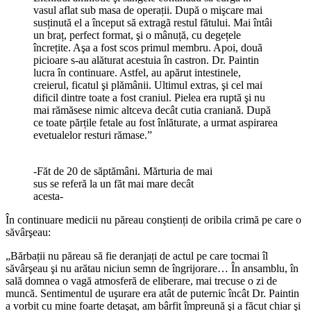
vasul aflat sub masa de operații. După o mişcare mai
susținută el a început să extragă restul fătului. Mai întâi
un braț, perfect format, şi o mânuță, cu degețele
încrețite. Aşa a fost scos primul membru. Apoi, două
picioare s-au alăturat acestuia în castron. Dr. Paintin
lucra în continuare. Astfel, au apărut intestinele,
creierul, ficatul şi plămânii. Ultimul extras, şi cel mai
dificil dintre toate a fost craniul. Pielea era ruptă şi nu
mai rămăsese nimic altceva decât cutia craniană. După
ce toate părțile fetale au fost înlăturate, a urmat aspirarea
evetualelor resturi rămase.”
-Făt de 20 de săptămâni. Mărturia de mai
sus se referă la un făt mai mare decât
acesta-
În continuare medicii nu păreau conştienți de oribila crimă pe care o
săvârşeau:
„Bărbații nu păreau să fie deranjați de actul pe care tocmai îl
săvârşeau şi nu arătau niciun semn de îngrijorare… În ansamblu, în
sală domnea o vagă atmosferă de eliberare, mai trecuse o zi de
muncă. Sentimentul de uşurare era atât de puternic încât Dr. Paintin
a vorbit cu mine foarte detaşat, am bârfit împreună şi a făcut chiar şi