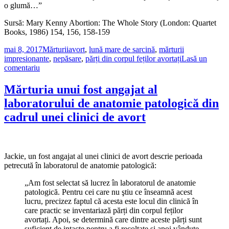
o glumă…”
Sursă: Mary Kenny Abortion: The Whole Story (London: Quartet
Books, 1986) 154, 156, 158-159
Publicat
Categorii
Etichete
mai 8, 2017
Mărturii
avort
,
lună mare de sarcină
,
mărturii
pe
impresionante
,
nepăsare
,
părți din corpul feților avortați
Lasă un
la
comentariu
Martor
la
Mărturia unui fost angajat al
un
laboratorului de anatomie patologică din
avort
efectuat
cadrul unei clinici de avort
în
lună
mare
de
Jackie, un fost angajat al unei clinici de avort descrie perioada
sarcină
petrecută în laboratorul de anatomie patologică:
„Am fost selectat să lucrez în laboratorul de anatomie
patologică. Pentru cei care nu ştiu ce înseamnă acest
lucru, precizez faptul că acesta este locul din clinică în
care practic se inventariază părți din corpul feților
avortați. Apoi, se determină care dintre aceste părți sunt
suficient de intacte pentru a fi recoltate şi apoi vândute.