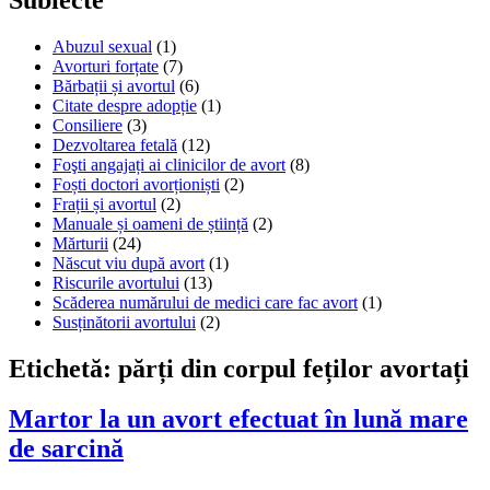
Abuzul sexual
(1)
Avorturi forțate
(7)
Bărbații și avortul
(6)
Citate despre adopție
(1)
Consiliere
(3)
Dezvoltarea fetală
(12)
Foşti angajați ai clinicilor de avort
(8)
Foști doctori avorționiști
(2)
Frații și avortul
(2)
Manuale și oameni de știință
(2)
Mărturii
(24)
Născut viu după avort
(1)
Riscurile avortului
(13)
Scăderea numărului de medici care fac avort
(1)
Susținătorii avortului
(2)
Etichetă:
părți din corpul feților avortați
Martor la un avort efectuat în lună mare
de sarcină