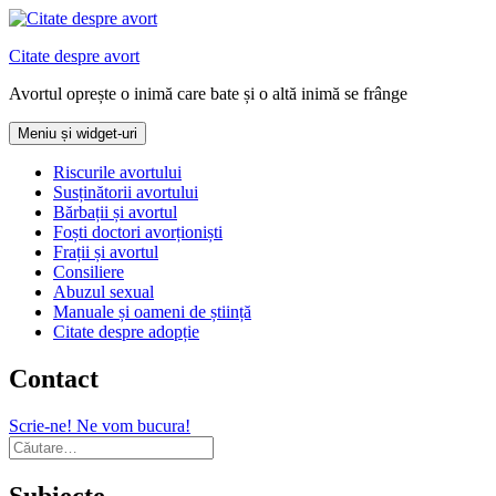
Sari
la
Citate despre avort
conținut
Avortul oprește o inimă care bate și o altă inimă se frânge
Meniu și widget-uri
Riscurile avortului
Susținătorii avortului
Bărbații și avortul
Foști doctori avorționiști
Frații și avortul
Consiliere
Abuzul sexual
Manuale și oameni de știință
Citate despre adopție
Contact
Scrie-ne! Ne vom bucura!
Caută
după:
Subiecte