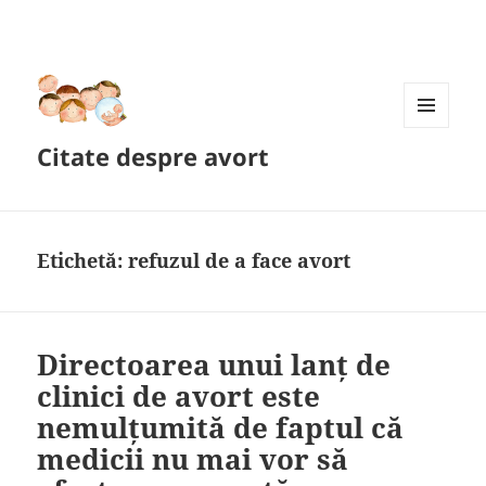
MENIU
Citate despre avort
ȘI
WIDGET-
URI
Etichetă:
refuzul de a face avort
Directoarea unui lanț de
clinici de avort este
nemulțumită de faptul că
medicii nu mai vor să