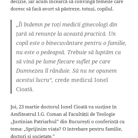
decizie, iar acum încearcă să convingă femeile care
doresc să facă avort să păstreze, totuși, copilul.
„Îi îndemn pe toți medicii ginecologi din
țară să renunțe la această practică. Un
copil este o binecuvântare pentru o familie,
nu este o pedeapsă. Trebuie să luptăm ca
să vină pe lume fiecare suflet pe care
Dumnezeu îl rânduie. Să nu ne opunem
acestui lucru“,
crede medicul Ionel
Cioată.
Joi, 23 martie doctorul Ionel Cioată va susține în
Amfiteatrul I.G. Coman al Facultății de Teologie
„Justinian Patriarhul” din București o conferință cu
tema: „Sprijinim viața? O întrebare pentru familie,
doctori și societate.”