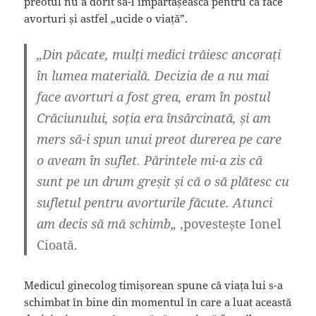
preotul nu a dorit să-l împărtășească pentru că face
avorturi și astfel „ucide o viață”.
„Din păcate, mulți medici trăiesc ancorați
în lumea materială. Decizia de a nu mai
face avorturi a fost grea, eram în postul
Crăciunului, soția era însărcinată, și am
mers să-i spun unui preot durerea pe care
o aveam în suflet. Părintele mi-a zis că
sunt pe un drum greșit și că o să plătesc cu
sufletul pentru avorturile făcute. Atunci
am decis să mă schimb„
,povestește Ionel
Cioată.
Medicul ginecolog timișorean spune că viața lui s-a
schimbat în bine din momentul în care a luat această