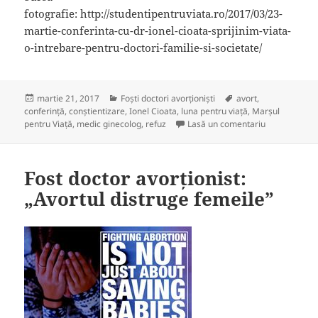
fotografie: http://studentipentruviata.ro/2017/03/23-
martie-conferinta-cu-dr-ionel-cioata-sprijinim-viata-
o-intrebare-pentru-doctori-familie-si-societate/
Publicat
Categorii
Etichete
martie 21, 2017
Foști doctori avorționiști
avort
,
pe
conferință
,
conştientizare
,
Ionel Cioata
,
luna pentru viață
,
Marșul
la Sprijinim v
pentru Viață
,
medic ginecolog
,
refuz
Lasă un comentariu
Fost doctor avorționist:
„Avortul distruge femeile”