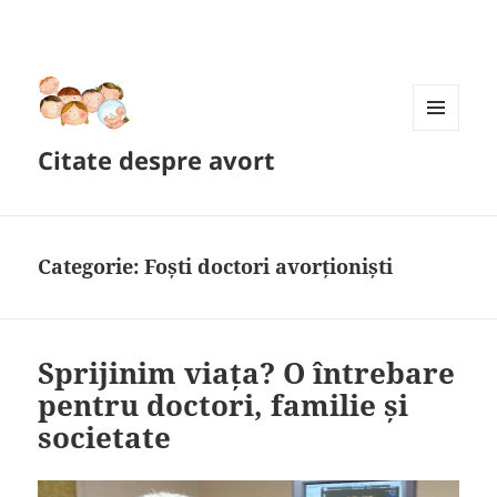
MENIU
Citate despre avort
ȘI
WIDGET-
URI
Categorie:
Foști doctori avorționiști
Sprijinim viața? O întrebare
pentru doctori, familie și
societate