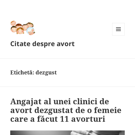
MENIU
Citate despre avort
ȘI
WIDGET-
URI
Etichetă:
dezgust
Angajat al unei clinici de
avort dezgustat de o femeie
care a făcut 11 avorturi