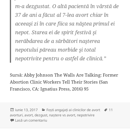
m-a dezgustat. O altă pacientă în vârstă de
37 de ani a făcut al 7-lea avort chiar în
aceeaşi zi în care fiica sa năştea primul ei
nepot. Starea ei de spirit festivă şi
nerăbdarea de a sărbători naşterea
nepotului păreau morbide şi total
nepotrivite pentru o astfel de clinică.”
Sursă: Abby Johnson The Walls Are Talking: Former
Abortion Clinic Workers Tell Their Stories (San
Francisco, CA: Ignatius Press, 2016) 95
Publicat
Categorii
Etichete
iunie 13, 2017
Foşti angajați ai clinicilor de avort
11
pe
avorturi
,
avort
,
dezgust
,
naştere vs avort
,
nepotrivire
la Angajat al unei clinici de avort dezgustat de o fe
Lasă un comentariu