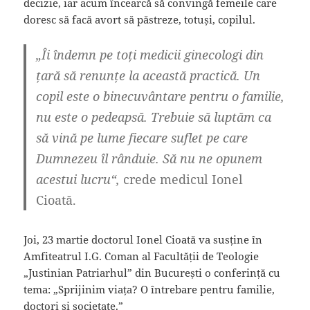
decizie, iar acum încearcă să convingă femeile care
doresc să facă avort să păstreze, totuși, copilul.
„Îi îndemn pe toți medicii ginecologi din
țară să renunțe la această practică. Un
copil este o binecuvântare pentru o familie,
nu este o pedeapsă. Trebuie să luptăm ca
să vină pe lume fiecare suflet pe care
Dumnezeu îl rânduie. Să nu ne opunem
acestui lucru“,
crede medicul Ionel
Cioată.
Joi, 23 martie doctorul Ionel Cioată va susține în
Amfiteatrul I.G. Coman al Facultății de Teologie
„Justinian Patriarhul” din București o conferință cu
tema: „Sprijinim viața? O întrebare pentru familie,
doctori și societate.”