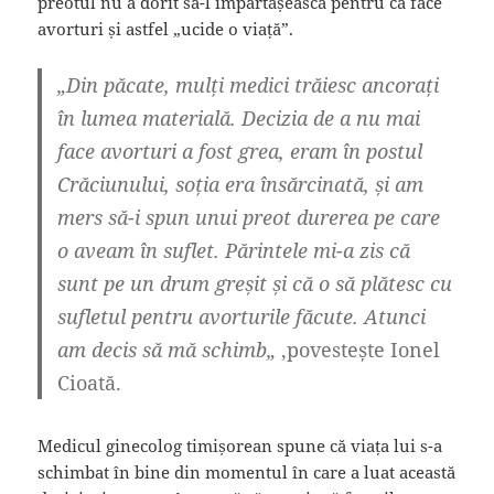
preotul nu a dorit să-l împărtășească pentru că face
avorturi și astfel „ucide o viață”.
„Din păcate, mulți medici trăiesc ancorați
în lumea materială. Decizia de a nu mai
face avorturi a fost grea, eram în postul
Crăciunului, soția era însărcinată, și am
mers să-i spun unui preot durerea pe care
o aveam în suflet. Părintele mi-a zis că
sunt pe un drum greșit și că o să plătesc cu
sufletul pentru avorturile făcute. Atunci
am decis să mă schimb„
,povestește Ionel
Cioată.
Medicul ginecolog timișorean spune că viața lui s-a
schimbat în bine din momentul în care a luat această