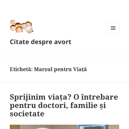
MENIU
Citate despre avort
ȘI
WIDGET-
URI
Etichetă:
Marșul pentru Viață
Sprijinim viața? O întrebare
pentru doctori, familie și
societate