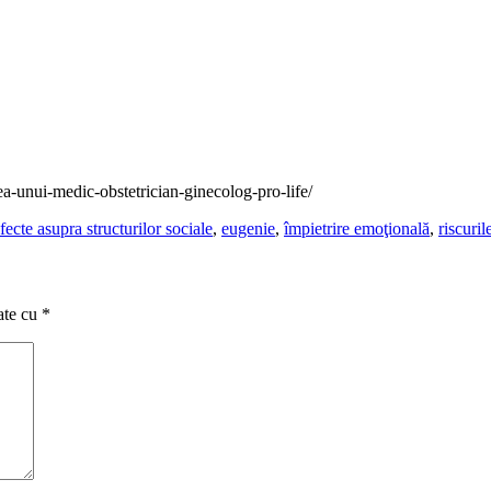
a-unui-medic-obstetrician-ginecolog-pro-life/
fecte asupra structurilor sociale
,
eugenie
,
împietrire emoţională
,
riscuril
ate cu
*