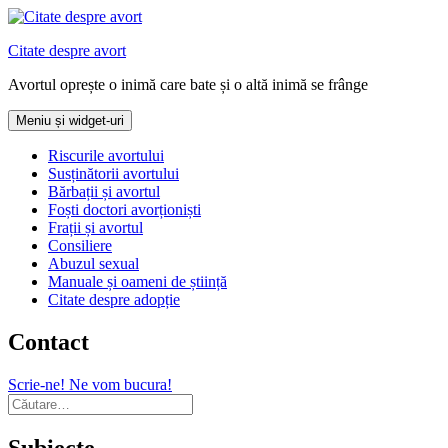
Sari
la
Citate despre avort
conținut
Avortul oprește o inimă care bate și o altă inimă se frânge
Meniu și widget-uri
Riscurile avortului
Susținătorii avortului
Bărbații și avortul
Foști doctori avorționiști
Frații și avortul
Consiliere
Abuzul sexual
Manuale și oameni de știință
Citate despre adopție
Contact
Scrie-ne! Ne vom bucura!
Caută
după:
Subiecte