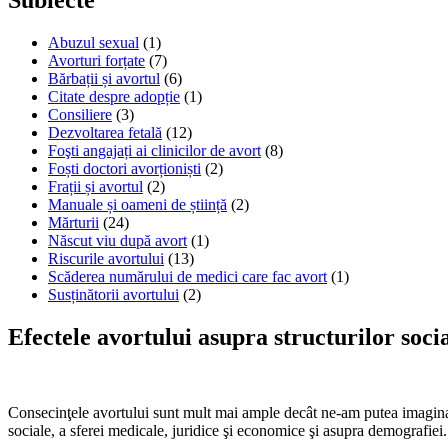
Abuzul sexual
(1)
Avorturi forțate
(7)
Bărbații și avortul
(6)
Citate despre adopție
(1)
Consiliere
(3)
Dezvoltarea fetală
(12)
Foşti angajați ai clinicilor de avort
(8)
Foști doctori avorționiști
(2)
Frații și avortul
(2)
Manuale și oameni de știință
(2)
Mărturii
(24)
Născut viu după avort
(1)
Riscurile avortului
(13)
Scăderea numărului de medici care fac avort
(1)
Susținătorii avortului
(2)
Efectele avortului asupra structurilor soci
Consecinţele avortului sunt mult mai ample decât ne-am putea imagina. P
sociale, a sferei medicale, juridice şi economice şi asupra demografiei.