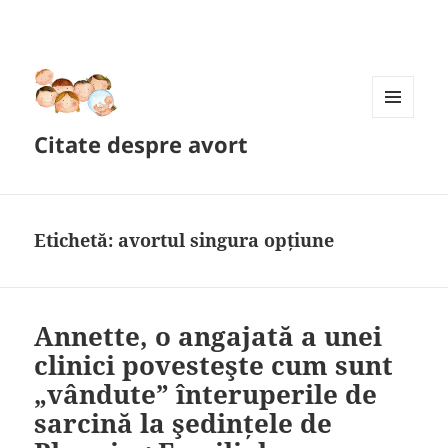
MENIU
Citate despre avort
ȘI
WIDGET-
URI
Etichetă:
avortul singura opțiune
Annette, o angajată a unei
clinici povesteşte cum sunt
„vândute” înteruperile de
sarcină la şedințele de