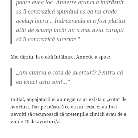
poate avea loc. Annette atunci a îndrăznit
să îl contrazică spunând că ea nu crede
acelaşi lucru… Îndrăzneala ei a fost plătită
atât de scump încât nu a mai avut curajul
să îl contrazică ulterior.”
Mai târziu, la o altă întâlnire, Annette a spus:
„Am cumva o cotă de avorturi? Pentru că
eu exact asta simt…”
Inițial, angajatorii ei au negat că ar exista o „cotă” de
avorturi. Dar pe măsură ce ea nu ceda, ei au fost
nevoiți să recunoască că pretențille clinicii erau de a
vinde 40 de avorturi/zi.