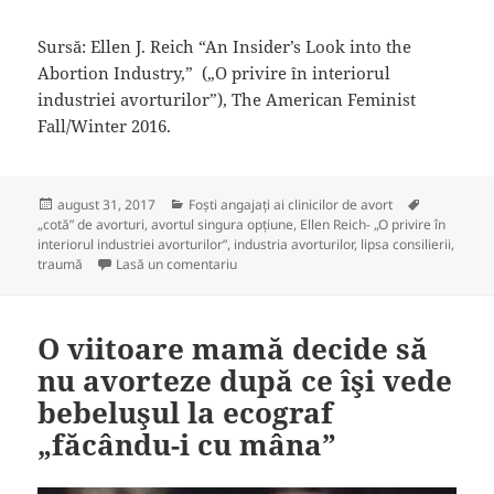
Sursă: Ellen J. Reich “An Insider’s Look into the
Abortion Industry,” („O privire în interiorul
industriei avorturilor”), The American Feminist
Fall/Winter 2016.
Publicat
Categorii
Etichete
august 31, 2017
Foşti angajați ai clinicilor de avort
pe
„cotă” de avorturi
,
avortul singura opțiune
,
Ellen Reich- „O privire în
interiorul industriei avorturilor”
,
industria avorturilor
,
lipsa consilierii
,
la Annette, o angajată a unei clinici poves
traumă
Lasă un comentariu
O viitoare mamă decide să
nu avorteze după ce îşi vede
bebeluşul la ecograf
„făcându-i cu mâna”