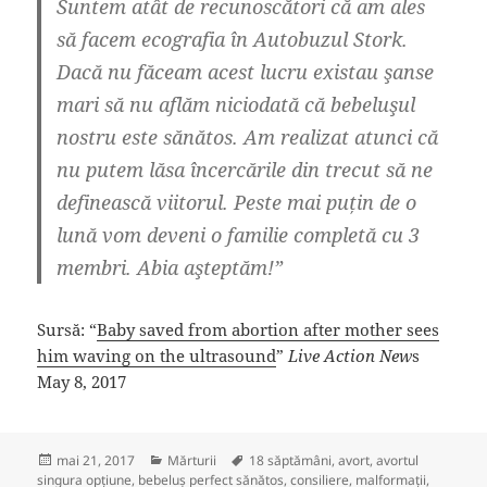
Suntem atât de recunoscători că am ales
să facem ecografia în Autobuzul Stork.
Dacă nu făceam acest lucru existau şanse
mari să nu aflăm niciodată că bebeluşul
nostru este sănătos. Am realizat atunci că
nu putem lăsa încercările din trecut să ne
definească viitorul. Peste mai puțin de o
lună vom deveni o familie completă cu 3
membri. Abia aşteptăm!”
Sursă: “
Baby saved from abortion after mother sees
him waving on the ultrasound
”
Live Action New
s
May 8, 2017
Publicat
Categorii
Etichete
mai 21, 2017
Mărturii
18 săptămâni
,
avort
,
avortul
pe
singura opțiune
,
bebeluş perfect sănătos
,
consiliere
,
malformații
,