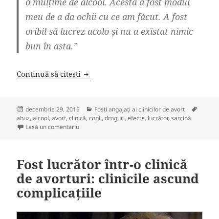
o mulțime de alcool. Acesta a fost modul
meu de a da ochii cu ce am făcut. A fost
oribil să lucrez acolo și nu a existat nimic
bun în asta.”
Un fost lucrător într-o clinică de avortu
Continuă să citești
Publicat
Categorii
Etichet
decembrie 29, 2016
Foşti angajați ai clinicilor de avort
pe
abuz
,
alcool
,
avort
,
clinică
,
copil
,
droguri
,
efecte
,
lucrător
,
sarcină
la Un fost lucrător într-o clinică de avorturi lua drog
Lasă un comentariu
Fost lucrător într-o clinică
de avorturi: clinicile ascund
complicațiile