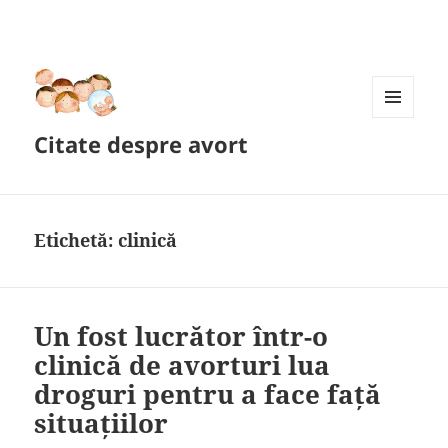
MENIU
Citate despre avort
ȘI
WIDGET-
URI
Etichetă:
clinică
Un fost lucrător într-o
clinică de avorturi lua
droguri pentru a face față
situațiilor