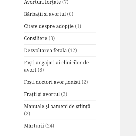
Avorturi forțate
(7)
Bărbații și avortul
(6)
Citate despre adopție
(1)
Consiliere
(3)
Dezvoltarea fetală
(12)
Foşti angajați ai clinicilor de
avort
(8)
Foști doctori avorționiști
(2)
Frații și avortul
(2)
Manuale și oameni de știință
(2)
Mărturii
(24)