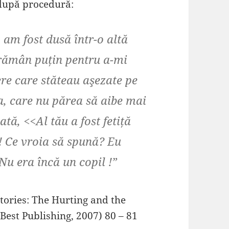
 după procedură:
 am fost dusă într-o altă
rămân puțin pentru a-mi
re care stăteau aşezate pe
a, care nu părea să aibe mai
tă, <<Al tău a fost fetiță
! Ce vroia să spună? Eu
Nu era încă un copil !”
tories: The Hurting and the
 Best Publishing, 2007) 80 – 81