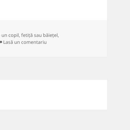
 un copil
,
fetiță sau băiețel
,
la Cuvintele pe care le-a auzit o femeie
Lasă un comentariu