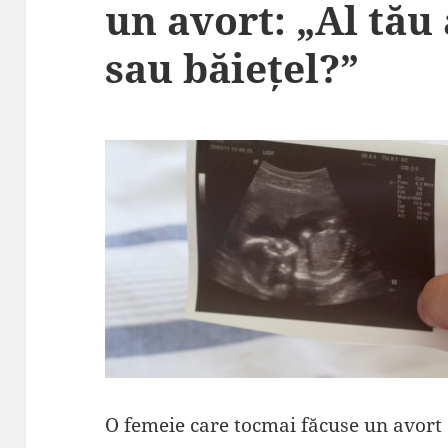
un avort: „Al tău 
sau băiețel?”
O femeie care tocmai făcuse un avort