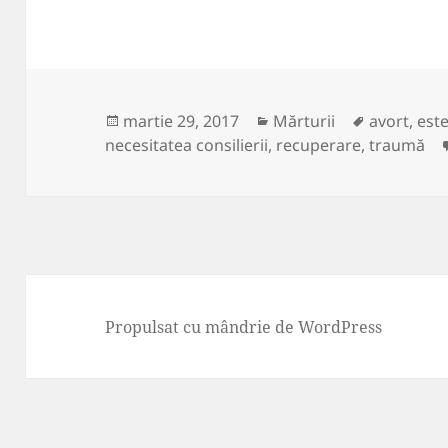
Publicat
Categorii
Etichete
martie 29, 2017
Mărturii
avort
,
este
pe
necesitatea consilierii
,
recuperare
,
traumă
Propulsat cu mândrie de WordPress