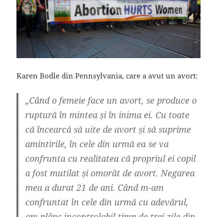
Karen Bodle din Pennsylvania, care a avut un avort:
„
Când o femeie face un avort, se produce o
ruptură în mintea și în inima ei. Cu toate
că încearcă să uite de avort și să suprime
amintirile, în cele din urmă ea se va
confrunta cu realitatea că propriul ei copil
a fost mutilat și omorât de avort. Negarea
mea a durat 21 de ani. Când m-am
confruntat în cele din urmă cu adevărul,
am plâns incontrolabil timp de trei zile din