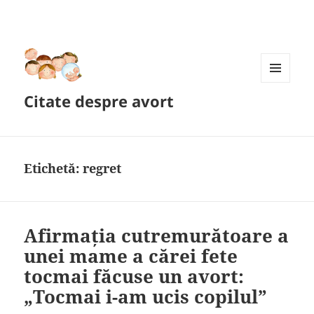
MENIU
Citate despre avort
ȘI
WIDGET-
URI
Etichetă:
regret
Afirmația cutremurătoare a
unei mame a cărei fete
tocmai făcuse un avort:
„Tocmai i-am ucis copilul”