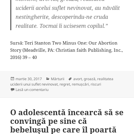
uciderii acelui suflet nevinovat, au năvălit
nestingherite, descoperindu-ne cruda
realitate. Tocmai îi ucisesem copilul.”
Sursă: Teri Stanton Two Minus One: Our Abortion
Story (Meadville, PA: Christian faith Publishing, Inc.,
2016) 39 – 40
Publicat
Categorii
Etichete
martie 30, 2017
Mărturii
avort
,
groază
,
realitatea
pe
uciderii unui suflet nevinovat
,
regret
,
remuşcări
,
riscuri
la Afirmația cutremurătoare a unei mame a cărei fet
Lasă un comentariu
O adolescentă încearcă să se
convingă pe sine că
bebeluşul pe care îl poartă