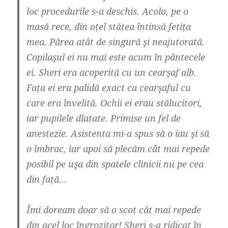
loc procedurile s-a deschis. Acolo, pe o
masă rece, din oțel stătea întinsă fetița
mea. Părea atât de singură şi neajutorată.
Copilaşul ei nu mai este acum în pântecele
ei. Sheri era acoperită cu un cearşaf alb.
Fața ei era palidă exact ca cearşaful cu
care era învelită. Ochii ei erau stălucitori,
iar pupilele dlatate. Primise un fel de
anestezie. Asistenta mi-a spus să o iau şi să
o îmbrac, iar apoi să plecăm cât mai repede
posibil pe uşa din spatele clinicii nu pe cea
din față…
Îmi doream doar să o scot cât mai repede
din acel loc îngrozitor! Sheri s-a ridicat în