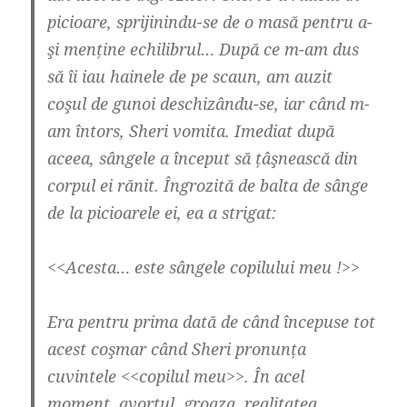
picioare, sprijinindu-se de o masă pentru a-
şi menține echilibrul… După ce m-am dus
să îi iau hainele de pe scaun, am auzit
coşul de gunoi deschizându-se, iar când m-
am întors, Sheri vomita. Imediat după
aceea, sângele a început să țâşnească din
corpul ei rănit. Îngrozită de balta de sânge
de la picioarele ei, ea a strigat:
<<Acesta… este sângele copilului meu !>>
Era pentru prima dată de când începuse tot
acest coşmar când Sheri pronunța
cuvintele <<copilul meu>>. În acel
moment, avortul, groaza, realitatea