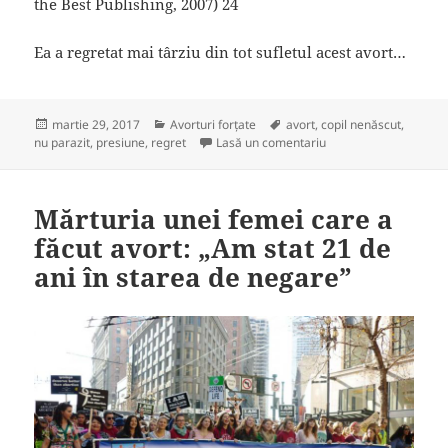
the Best Publishing, 2007) 24
Ea a regretat mai târziu din tot sufletul acest avort…
Publicat
Categorii
Etichete
martie 29, 2017
Avorturi forțate
avort
,
copil nenăscut
,
pe
la O adolescentă încea
nu parazit
,
presiune
,
regret
Lasă un comentariu
Mărturia unei femei care a
făcut avort: „Am stat 21 de
ani în starea de negare”