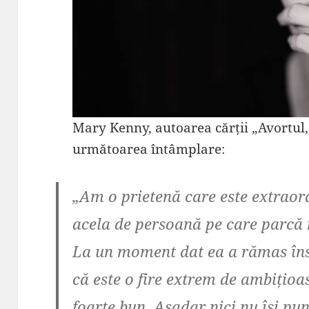
Mary Kenny, autoarea cărții „Avortul,
următoarea întâmplare:
„Am o prietenă care este extraor
acela de persoană pe care parcă
La un moment dat ea a rămas îns
că este o fire extrem de ambițioa
foarte bun. Aşadar nici nu îşi p