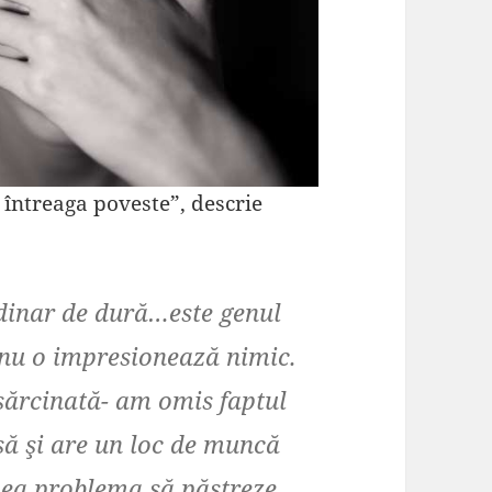
 întreaga poveste”, descrie
dinar de dură…este genul
 nu o impresionează nimic.
ărcinată- am omis faptul
să şi are un loc de muncă
unea problema să păstreze