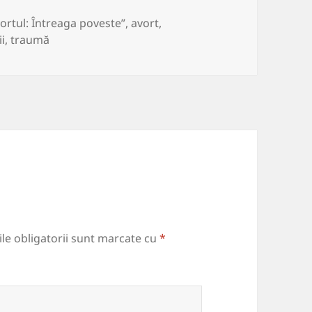
chete
ortul: Întreaga poveste”
,
avort
,
ii
,
traumă
le obligatorii sunt marcate cu
*