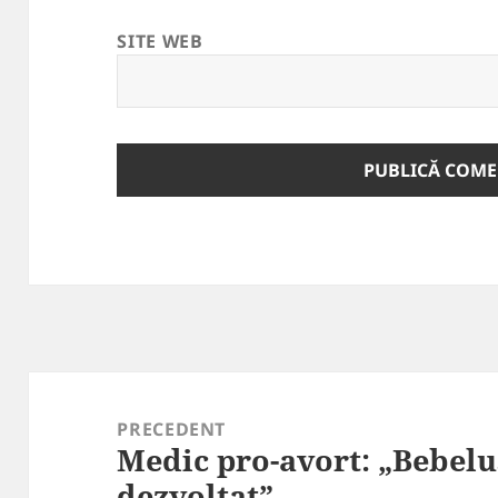
SITE WEB
Navigare
în
PRECEDENT
Medic pro-avort: „Bebelu
articole
Articolul
dezvoltat”
anterior: