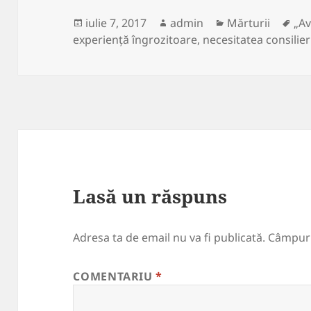
Publicat
Autor
Categorii
Eti
iulie 7, 2017
admin
Mărturii
„Av
pe
experiență îngrozitoare
,
necesitatea consilier
Lasă un răspuns
Adresa ta de email nu va fi publicată.
Câmpuri
COMENTARIU
*