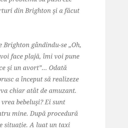
rturi din Brighton şi a făcut
re Brighton gândindu-se „Oh,
 voi face plajă, îmi voi pune
face şi un avort”… Odată
brusc a început să realizeze
eva chiar atât de amuzant.
e vrea bebeluşi? Ei sunt
entru mine. După procedură
situație. A luat un taxi