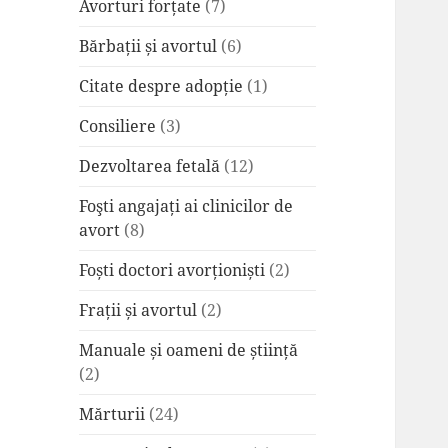
Avorturi forțate
(7)
Bărbații și avortul
(6)
Citate despre adopție
(1)
Consiliere
(3)
Dezvoltarea fetală
(12)
Foşti angajați ai clinicilor de
avort
(8)
Foști doctori avorționiști
(2)
Frații și avortul
(2)
Manuale și oameni de știință
(2)
Mărturii
(24)