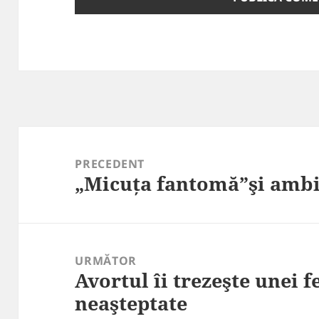
Navigare
în
PRECEDENT
„Micuța fantomă”şi ambi
articole
Articolul
anterior:
URMĂTOR
Avortul îi trezeşte unei 
Articolul
neaşteptate
următor: