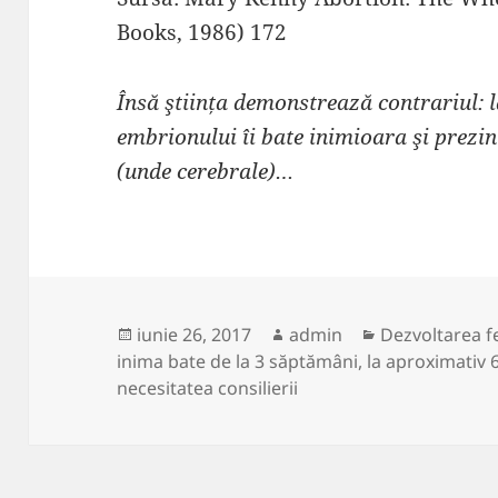
Books, 1986) 172
Însă ştiința demonstrează contrariul: 
embrionului îi bate inimioara şi prezin
(unde cerebrale)…
Publicat
Autor
Categorii
iunie 26, 2017
admin
Dezvoltarea f
pe
inima bate de la 3 săptămâni
,
la aproximativ 
necesitatea consilierii