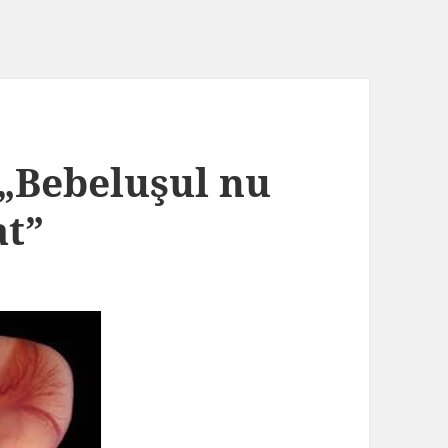
 „Bebeluşul nu
at”