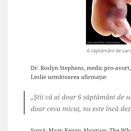
-6 săptămâni de sarc
Dr. Roslyn Stephens, medic pro-avort,
Leslie următoarea afirmație:
„Ştii că ai doar 6 săptămâni de sa
doar ceva micuț, nu este încă dez
Sursă: Mary Kenny Abortion: The Who