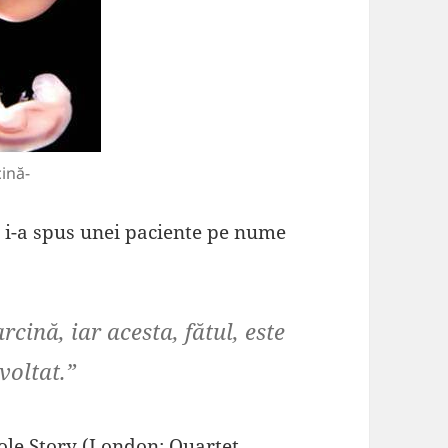
ină-
 i-a spus unei paciente pe nume
rcină, iar acesta, fătul, este
voltat.”
le Story (London: Quartet