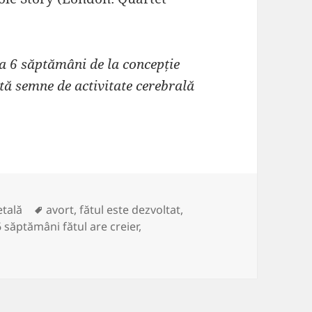
la 6 săptămâni de la concepție
tă semne de activitate cerebrală
Etichete
etală
avort
,
fătul este dezvoltat
,
6 săptămâni fătul are creier
,