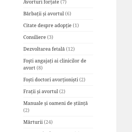
Avorturi forțate
(7)
Bărbații și avortul
(6)
Citate despre adopție
(1)
Consiliere
(3)
Dezvoltarea fetală
(12)
Foşti angajați ai clinicilor de
avort
(8)
Foști doctori avorționiști
(2)
Frații și avortul
(2)
Manuale și oameni de știință
(2)
Mărturii
(24)