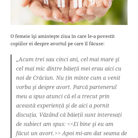
O femeie îşi aminteşte ziua în care le-a povestit
copiilor ei despre avortul pe care îl făcuse:
„Acum trei sau cinci ani, cel mai mare şi
cel mai mic dintre băieții mei erau aici cu
noi de Crăciun. Nu țin minte cum a venit
vorba şi despre avort. Parcă partenerul
meu a spus atunci că el a trecut prin
această experiență şi de aici a pornit
discuția. Văzând că băieții sunt interesați
de subiect am spus: <<Ei bine şi eu am
făcut un avort.>> Apoi mi-am dat seama de