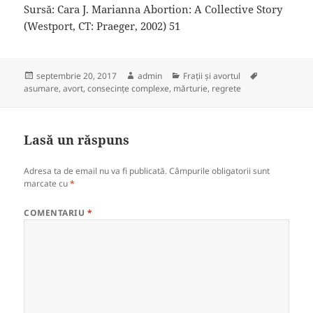
Sursă: Cara J. Marianna Abortion: A Collective Story
(Westport, CT: Praeger, 2002) 51
Publicat
Autor
Categorii
Etichete
septembrie 20, 2017
admin
Frații și avortul
pe
asumare
,
avort
,
consecințe complexe
,
mărturie
,
regrete
Lasă un răspuns
Adresa ta de email nu va fi publicată.
Câmpurile obligatorii sunt
marcate cu
*
COMENTARIU
*