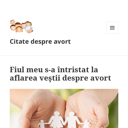
MENIU
Citate despre avort
ȘI
WIDGET-
URI
Fiul meu s-a întristat la
aflarea veştii despre avort