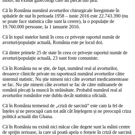
motiv, au existat ginecologi care au plecat din țară.
Că în România numărul avorturilor chirurgicale înregistrate în
spitalele de stat în perioada 1958 – iunie 2016 este 22.743.390 (nu
se poate face statistica câte sunt la cerere), la o populație de
19.760.000 persoane, la 1 ianuarie 2016.
Că în topul statelor lumii în ceea ce privește raportul număr de
avorturi/populație actuală, România este pe locul doi.
Că dintre primele 25 de state în ceea ce privește raportul număr de
avorturi/populație actuală, 23 sunt foste comuniste.
Că în România nu se știe, de fapt, numărul real al avorturilor,
deoarece clinicile private nu raportează numărul avorturilor către
sistemul statistic. Nu știe nimeni nici câte avorturi medicamentoase
se fac. Nu știe nimeni câte avorturi se fac de către milioanele de
românii plecați la muncă în străinătate. Probabil numărul real al
avorturilor românilor este dublu decât statistica oficială.
Că în România termenul de „criză de sarcină” este cam la fel de
înțeles și ne preocupă cam tot atât cât înțelegem și ne preocupă criza
politică actuală din Ghana.
Că în România nu există nici măcar câte degete sunt la mâini centre
de sprijin serioase, la care să poată apela o femeie în criză de sarcină