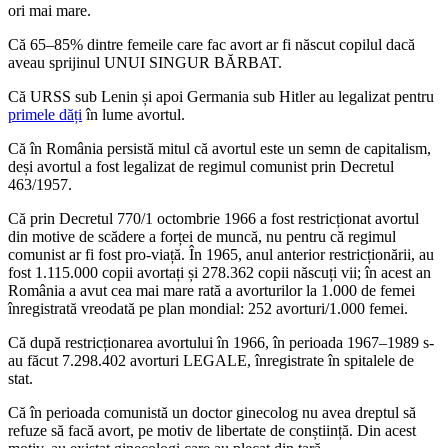
ori mai mare.
Că 65–85% dintre femeile care fac avort ar fi născut copilul dacă
aveau sprijinul UNUI SINGUR BĂRBAT.
Că URSS sub Lenin și apoi Germania sub Hitler au legalizat pentru
primele dăți
în lume avortul.
Că în România persistă mitul că avortul este un semn de capitalism,
deși avortul a fost legalizat de regimul comunist prin Decretul
463/1957.
Că prin Decretul 770/1 octombrie 1966 a fost restricționat avortul
din motive de scădere a forței de muncă, nu pentru că regimul
comunist ar fi fost pro-viață. În 1965, anul anterior restricționării, au
fost 1.115.000 copii avortați și 278.362 copii născuți vii; în acest an
România a avut cea mai mare rată a avorturilor la 1.000 de femei
înregistrată vreodată pe plan mondial: 252 avorturi/1.000 femei.
Că după restricționarea avortului în 1966, în perioada 1967–1989 s-
au făcut 7.298.402 avorturi LEGALE, înregistrate în spitalele de
stat.
Că în perioada comunistă un doctor ginecolog nu avea dreptul să
refuze să facă avort, pe motiv de libertate de conștiință. Din acest