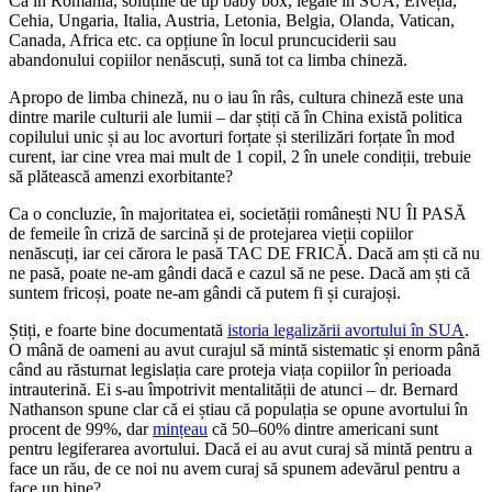
Că în România, soluțiile de tip baby box, legale în SUA, Elveția,
Cehia, Ungaria, Italia, Austria, Letonia, Belgia, Olanda, Vatican,
Canada, Africa etc. ca opțiune în locul pruncuciderii sau
abandonului copiilor nenăscuți, sună tot ca limba chineză.
Apropo de limba chineză, nu o iau în râs, cultura chineză este una
dintre marile culturii ale lumii – dar știți că în China există politica
copilului unic și au loc avorturi forțate și sterilizări forțate în mod
curent, iar cine vrea mai mult de 1 copil, 2 în unele condiții, trebuie
să plătească amenzi exorbitante?
Ca o concluzie, în majoritatea ei, societății românești NU ÎI PASĂ
de femeile în criză de sarcină și de protejarea vieții copiilor
nenăscuți, iar cei cărora le pasă TAC DE FRICĂ. Dacă am ști că nu
ne pasă, poate ne-am gândi dacă e cazul să ne pese. Dacă am ști că
suntem fricoși, poate ne-am gândi că putem fi și curajoși.
Știți, e foarte bine documentată
istoria legalizării avortului în SUA
.
O mână de oameni au avut curajul să mintă sistematic și enorm până
când au răsturnat legislația care proteja viața copiilor în perioada
intrauterină. Ei s-au împotrivit mentalității de atunci – dr. Bernard
Nathanson spune clar că ei știau că populația se opune avortului în
procent de 99%, dar
mințeau
că 50–60% dintre americani sunt
pentru legiferarea avortului. Dacă ei au avut curaj să mintă pentru a
face un rău, de ce noi nu avem curaj să spunem adevărul pentru a
face un bine?