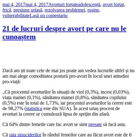
Publicat
Categorii
Etichete
mai 4, 2017
mai 4, 2017
Avorturi forțate
adolescență
,
avort forţat
,
pe
frică
,
presiune uriaşă
,
rezolvarea problemei
,
ruşine
,
la
vulnerabilitate
Lasă un comentariu
Un
consilier
21 de lucruri despre avort pe care nu le
afirmă:
cunoaștem
părinții
forțează
adolescenții
să
facă
avort
Dacă am ști toate cele de mai jos poate am vedea lucrurile altfel și nu
am mai alege comoditatea posturii pro-avort în locul unei atitudini
pro-viață:
„Că procentul avorturilor în situații de viol (0,3%), incest (0,03%),
viața mamei (0,1%), sănătatea mamei (0,8%), sănătatea copilului
(0,5%) este în total de 1,73%, iar procentul avorturilor la cerere este
de 98,27% (
statistica
este din SUA). În acest uriaș procent de
avorturi la cerere se cumulează lipsa de sprijin din afară.
Că 64% dintre femeile care fac avort se simt
presate
să facă asta.
Că
rata sinuciderilor
în rândul femeilor care au făcut avort este de 6