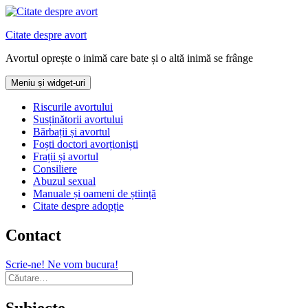
Sari
la
Citate despre avort
conținut
Avortul oprește o inimă care bate și o altă inimă se frânge
Meniu și widget-uri
Riscurile avortului
Susținătorii avortului
Bărbații și avortul
Foști doctori avorționiști
Frații și avortul
Consiliere
Abuzul sexual
Manuale și oameni de știință
Citate despre adopție
Contact
Scrie-ne! Ne vom bucura!
Caută
după:
Subiecte