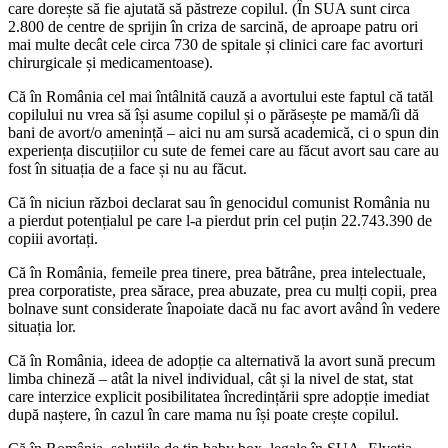
care dorește să fie ajutată să păstreze copilul. (În SUA sunt circa
2.800 de centre de sprijin în criza de sarcină, de aproape patru ori
mai multe decât cele circa 730 de spitale și clinici care fac avorturi
chirurgicale și medicamentoase).
Că în România cel mai întâlnită cauză a avortului este faptul că tatăl
copilului nu vrea să își asume copilul și o părăsește pe mamă/îi dă
bani de avort/o amenință – aici nu am sursă academică, ci o spun din
experiența discuțiilor cu sute de femei care au făcut avort sau care au
fost în situația de a face și nu au făcut.
Că în niciun război declarat sau în genocidul comunist România nu
a pierdut potențialul pe care l-a pierdut prin cel puțin 22.743.390 de
copiii avortați.
Că în România, femeile prea tinere, prea bătrâne, prea intelectuale,
prea corporatiste, prea sărace, prea abuzate, prea cu mulți copii, prea
bolnave sunt considerate înapoiate dacă nu fac avort având în vedere
situația lor.
Că în România, ideea de adopție ca alternativă la avort sună precum
limba chineză – atât la nivel individual, cât și la nivel de stat, stat
care interzice explicit posibilitatea încredințării spre adopție imediat
după naștere, în cazul în care mama nu își poate crește copilul.