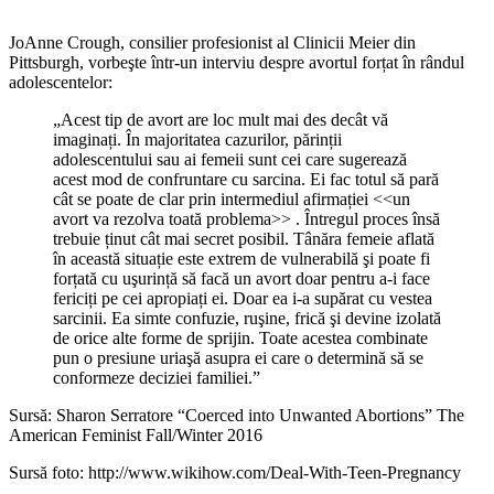
JoAnne Crough, consilier profesionist al Clinicii Meier din
Pittsburgh, vorbeşte într-un interviu despre avortul forțat în rândul
adolescentelor:
„Acest tip de avort are loc mult mai des decât vă
imaginați. În majoritatea cazurilor, părinții
adolescentului sau ai femeii sunt cei care sugerează
acest mod de confruntare cu sarcina. Ei fac totul să pară
cât se poate de clar prin intermediul afirmației <<un
avort va rezolva toată problema>> . Întregul proces însă
trebuie ținut cât mai secret posibil. Tânăra femeie aflată
în această situație este extrem de vulnerabilă şi poate fi
forțată cu uşurință să facă un avort doar pentru a-i face
fericiți pe cei apropiați ei. Doar ea i-a supărat cu vestea
sarcinii. Ea simte confuzie, ruşine, frică şi devine izolată
de orice alte forme de sprijin. Toate acestea combinate
pun o presiune uriaşă asupra ei care o determină să se
conformeze deciziei familiei.”
Sursă: Sharon Serratore “Coerced into Unwanted Abortions” The
American Feminist Fall/Winter 2016
Sursă foto: http://www.wikihow.com/Deal-With-Teen-Pregnancy